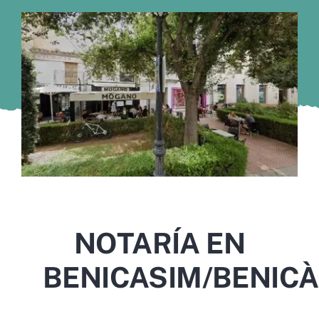
Murcia
Gijón
Vigo
Córdoba
Todas las CCAA
NOTARÍA EN
BENICASIM/BENIC