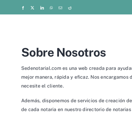
Saltar
Facebook
X
LinkedIn
WhatsApp
Correo
Reddit
electrónico
al
contenido
Sobre Nosotros
Sedenotarial.com es una web creada para ayudar 
mejor manera, rápida y eficaz. Nos encargamos de
necesite el cliente.
Además, disponemos de servicios de creación de 
de cada notaria en nuestro directorio de notarias