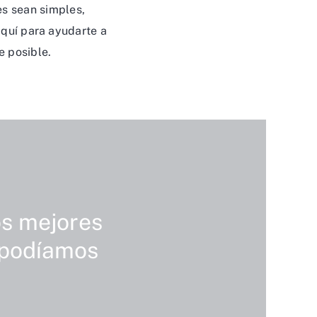
es sean simples,
aquí para ayudarte a
e posible.
os mejores
 podíamos