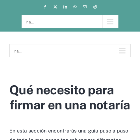
Saltar
Facebook
X
LinkedIn
WhatsApp
Correo
Reddit
electrónico
al
contenido
Ir a...
Ir a...
Qué necesito para
firmar en una notaría
En esta sección encontrarás una guía paso a paso