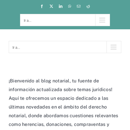
Saltar
Facebook
X
LinkedIn
WhatsApp
Correo
Reddit
electrónico
al
contenido
Ir a...
Ir a...
¡Bienvenido al blog notarial, tu fuente de
información actualizada sobre temas jurídicos!
Aquí te ofrecemos un espacio dedicado a las
últimas novedades en el ámbito del derecho
notarial, donde abordamos cuestiones relevantes
como herencias, donaciones, compraventas y