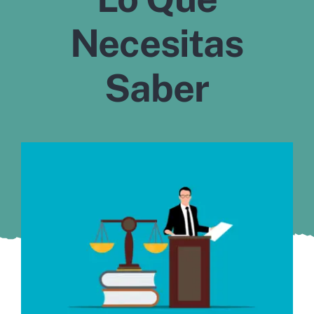
Murcia
Necesitas
Gijón
Saber
Vigo
Córdoba
Todas las CCAA