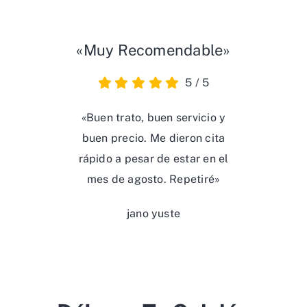
«Muy Recomendable»
5
/
5
«Buen trato, buen servicio y
buen precio. Me dieron cita
rápido a pesar de estar en el
mes de agosto. Repetiré»
jano yuste