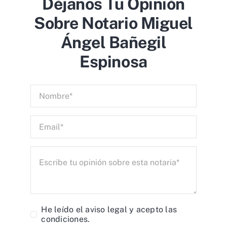
Déjanos Tu Opinión
Sobre Notario Miguel
Ángel Bañegil
Espinosa
He leído el
aviso legal
y acepto las
condiciones.