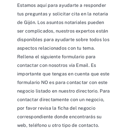
Estamos aquí para ayudarte a responder
tus preguntas y solicitar cita en la notaria
de Gijón. Los asuntos notariales pueden
ser complicados, nuestros expertos están
disponibles para ayudarte sobre todos los
aspectos relacionados con tu tema.
Rellena el siguiente formulario para
contactar con nosotros vía Email. Es
importante que tengas en cuenta que este
formulario NO es para contactar con este
negocio listado en nuestro directorio. Para
contactar directamente con un negocio,
por favor revisa la ficha del negocio
correspondiente donde encontrarás su
web, teléfono u otro tipo de contacto.