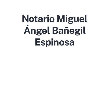
Notario Miguel
Ángel Bañegil
Espinosa