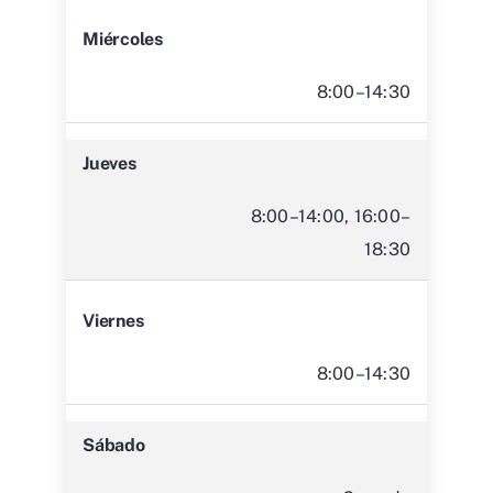
Miércoles
8:00–14:30
Jueves
8:00–14:00, 16:00–
18:30
Viernes
8:00–14:30
Sábado