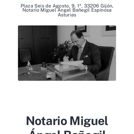
Plaza Seis de Agosto, 9, 1ª, 33206 Gijón,
Notario Miguel Ángel Bañegil Espinosa
Asturias
Notario Miguel