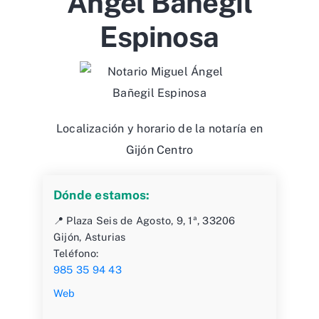
Ángel Bañegil
Espinosa
Localización y horario de la notaría en
Gijón Centro
Dónde estamos:
📍 Plaza Seis de Agosto, 9, 1ª, 33206
Gijón, Asturias
Teléfono:
985 35 94 43
Web