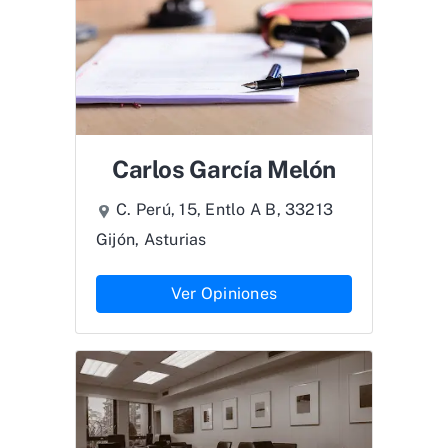
Carlos García Melón
C. Perú, 15, Entlo A B, 33213
Gijón, Asturias
Ver Opiniones