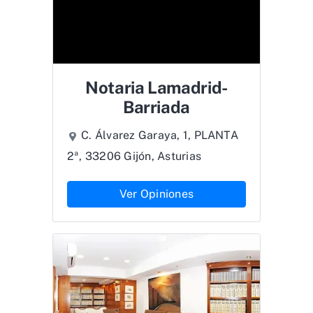
Notaria Lamadrid-
Barriada
C. Álvarez Garaya, 1, PLANTA
2ª, 33206 Gijón, Asturias
Ver Opiniones