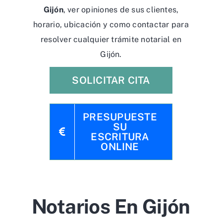
Gijón
, ver opiniones de sus clientes,
horario, ubicación y como contactar para
resolver cualquier trámite notarial en
Gijón.
SOLICITAR CITA
PRESUPUESTE
SU
ESCRITURA
ONLINE
Notarios En Gijón