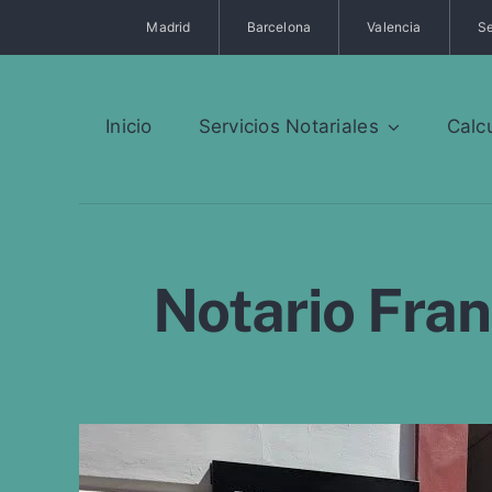
Saltar
Madrid
Barcelona
Valencia
Se
al
contenido
Inicio
Servicios Notariales
Calc
Notario Fra