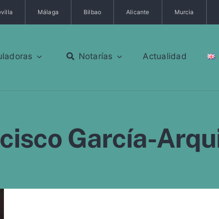
villa
Málaga
Bilbao
Alicante
Murcia
uladoras
Notarías
Actualidad
ncisco García-Arq