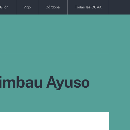
Gijón
Vigo
Córdoba
Todas las CCAA
uimbau Ayuso