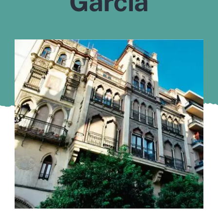
Garcia
Murcia
Gijón
Vigo
Córdoba
Todas las CCAA