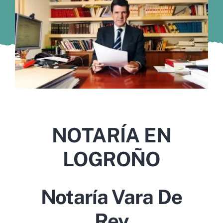
Murcia
Gijón
Vigo
Córdoba
Todas las CCAA
NOTARÍA EN
LOGROÑO
Notaría Vara De
Rey