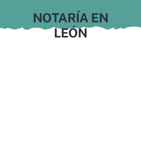
Murcia
NOTARÍA EN
Gijón
LEÓN
Vigo
Córdoba
Todas las CCAA