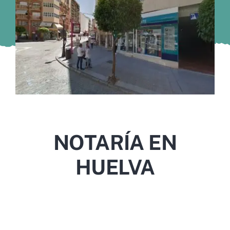
Murcia
Gijón
Vigo
Córdoba
Todas las CCAA
NOTARÍA EN
HUELVA