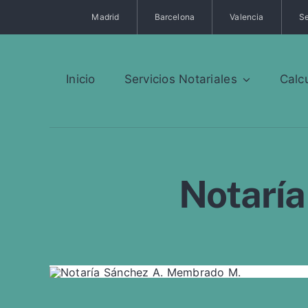
Saltar
Madrid
Barcelona
Valencia
Se
al
contenido
Inicio
Servicios Notariales
Calc
Notarí