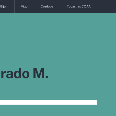
Gijón
Vigo
Córdoba
Todas las CCAA
rado M.