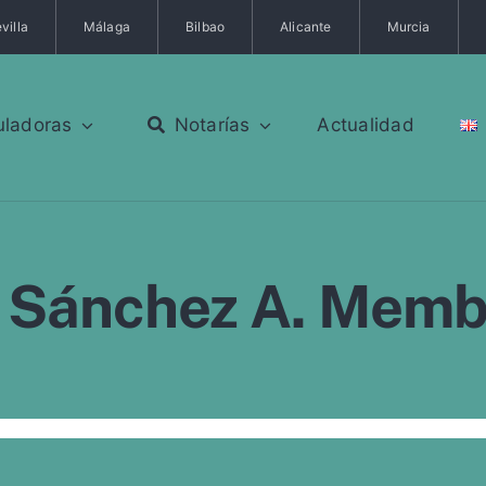
villa
Málaga
Bilbao
Alicante
Murcia
uladoras
Notarías
Actualidad
a Sánchez A. Memb