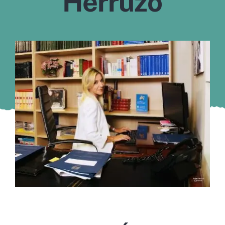
Herruzo
Murcia
Gijón
Vigo
Córdoba
Todas las CCAA