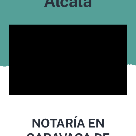
Alcalá
Murcia
Gijón
Vigo
Córdoba
Todas las CCAA
NOTARÍA EN