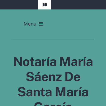
Saltar
Toggle
al
Navigation
contenido
Madrid
Menú
Barcelona
Inicio
Valencia
Servicios Notariales
Sevilla
Notaría María
Calculadoras
Málaga
Sáenz De
Notarías
Bilbao
Santa María
Actualidad
Alicante