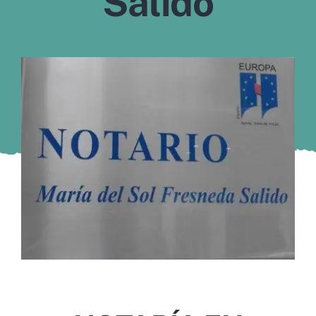
Salido
Murcia
Gijón
Vigo
Córdoba
Todas las CCAA