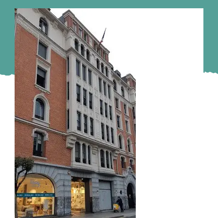
Murcia
Gijón
Vigo
Córdoba
Todas las CCAA