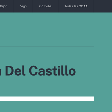
Gijón
Vigo
Córdoba
Todas las CCAA
 Del Castillo