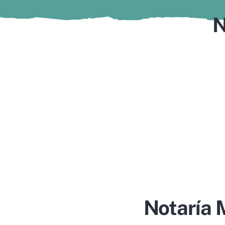
N
Notaría 