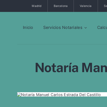
Saltar
Madrid
Barcelona
Valencia
Se
al
contenido
Inicio
Servicios Notariales
Calc
Notaría Manu