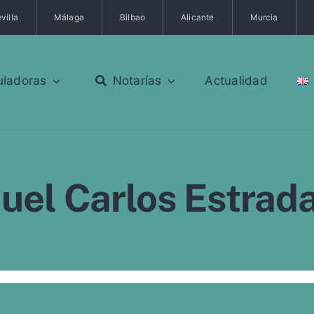
villa
Málaga
Bilbao
Alicante
Murcia
uladoras
Notarías
Actualidad
el Carlos Estrada