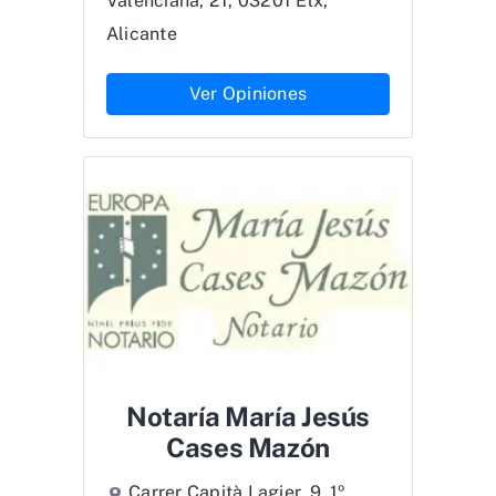
Valenciana, 21, 03201 Elx,
Alicante
Ver Opiniones
Notaría María Jesús
Cases Mazón
Carrer Capità Lagier, 9, 1º,