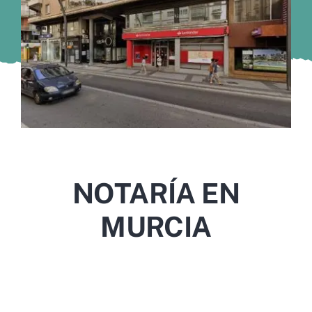
Murcia
Gijón
Vigo
Córdoba
Todas las CCAA
NOTARÍA EN
MURCIA