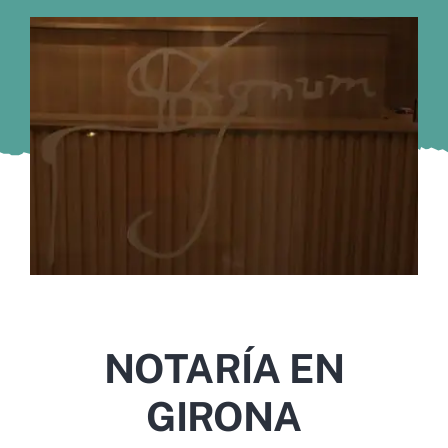
Murcia
Gijón
Vigo
Córdoba
Todas las CCAA
NOTARÍA EN
GIRONA