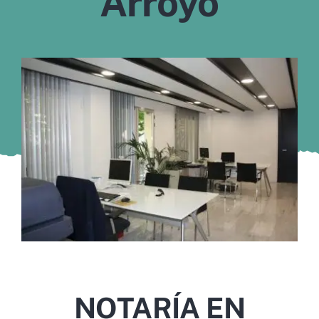
Arroyo
Murcia
Gijón
Vigo
Córdoba
Todas las CCAA
NOTARÍA EN