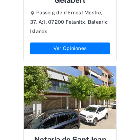
Gelabert
Passeig de n'Ernest Mestre,
37, A;1, 07200 Felanitx, Balearic
Islands
Ver Opiniones
Notaria de Sant Joan