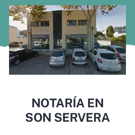
Murcia
Gijón
Vigo
Córdoba
Todas las CCAA
NOTARÍA EN
SON SERVERA