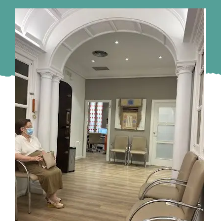
Murcia
Gijón
Vigo
Córdoba
Todas las CCAA