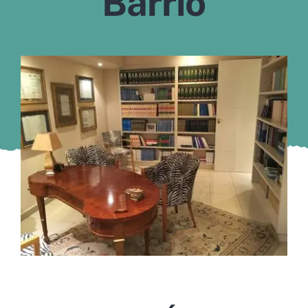
Barrio
Murcia
Gijón
Vigo
Córdoba
Todas las CCAA