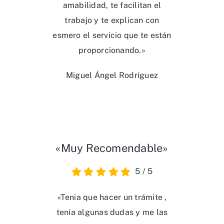
proporcionando.»
Miguel Ángel Rodríguez
«Muy Recomendable»
5
/
5
«Tenia que hacer un trámite ,
tenía algunas dudas y me las
resolvieron ,me ayudaron
mucho, fue genial. Habéis
ganado un cliente. GRACIAS.»