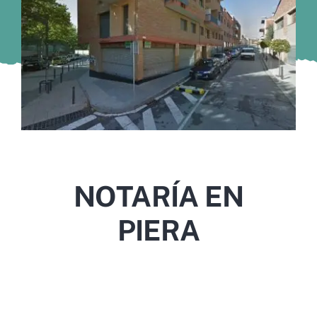
Murcia
Gijón
Vigo
Córdoba
Todas las CCAA
NOTARÍA EN
PIERA