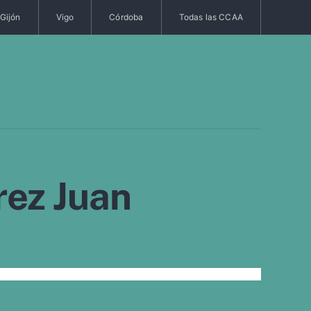
Gijón
Vigo
Córdoba
Todas las CCAA
rez Juan