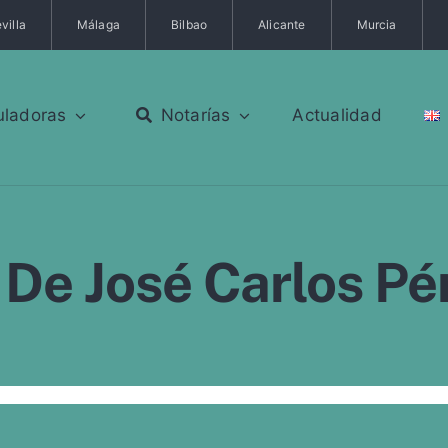
villa
Málaga
Bilbao
Alicante
Murcia
uladoras
Notarías
Actualidad
 De José Carlos Pé