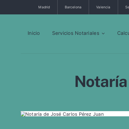
Saltar
Madrid
Barcelona
Valencia
Se
al
contenido
Inicio
Servicios Notariales
Calc
Notaría