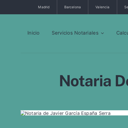
Saltar
Madrid
Barcelona
Valencia
Se
al
contenido
Inicio
Servicios Notariales
Calc
Notaria D