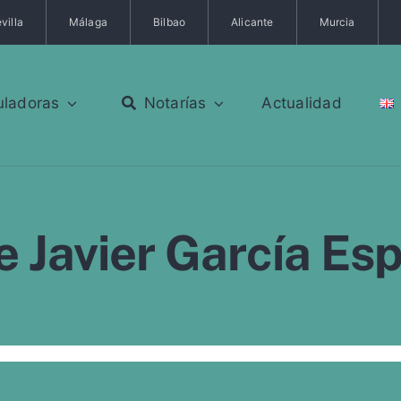
villa
Málaga
Bilbao
Alicante
Murcia
uladoras
Notarías
Actualidad
e Javier García Es