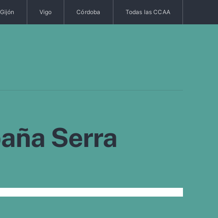
Gijón
Vigo
Córdoba
Todas las CCAA
paña Serra