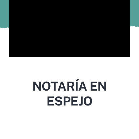
Murcia
Gijón
Vigo
Córdoba
Todas las CCAA
NOTARÍA EN
ESPEJO