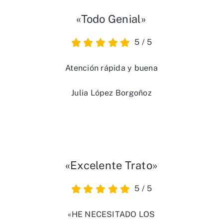
«Todo Genial»
5
/
5
Atención rápida y buena
Julia López Borgoñoz
«Excelente Trato»
5
/
5
«HE NECESITADO LOS