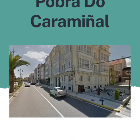
Pobra Do
Murcia
Caramiñal
Gijón
Vigo
Córdoba
Todas las CCAA