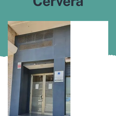
Cervera
Murcia
Gijón
Vigo
Córdoba
Todas las CCAA