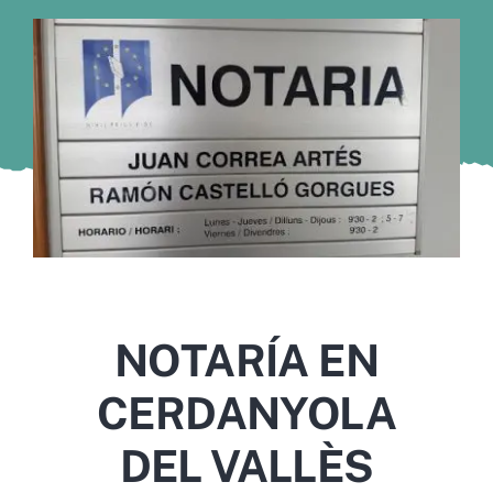
Murcia
Gijón
Vigo
Córdoba
Todas las CCAA
NOTARÍA EN
CERDANYOLA
DEL VALLÈS