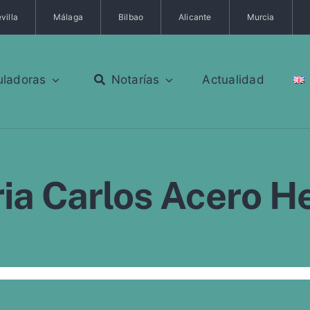
villa
Málaga
Bilbao
Alicante
Murcia
uladoras
Notarías
Actualidad
ia Carlos Acero H