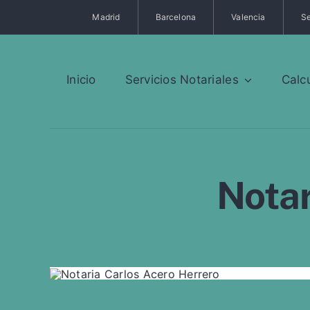
Saltar
Madrid
Barcelona
Valencia
Se
al
contenido
Inicio
Servicios Notariales
Calc
Notar