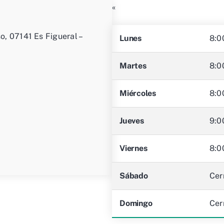
«
so, 07141 Es Figueral –
Lunes
8:0
Martes
8:0
Miércoles
8:0
Jueves
9:0
Viernes
8:0
Sábado
Cer
Domingo
Cer