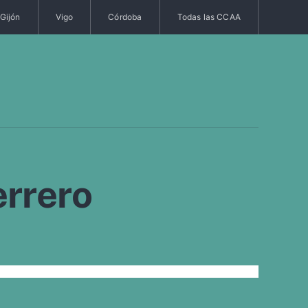
Gijón
Vigo
Córdoba
Todas las CCAA
errero