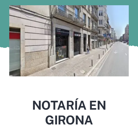
Murcia
Gijón
Vigo
Córdoba
Todas las CCAA
NOTARÍA EN
GIRONA