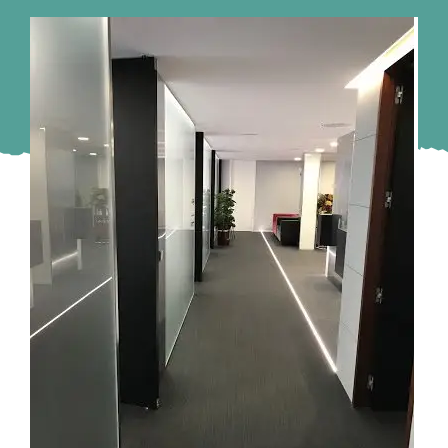
Murcia
Gijón
Vigo
Córdoba
Todas las CCAA