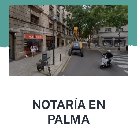
Murcia
Gijón
Vigo
Córdoba
Todas las CCAA
NOTARÍA EN
PALMA