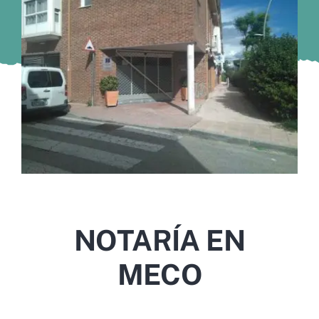
Murcia
Gijón
Vigo
Córdoba
Todas las CCAA
NOTARÍA EN
MECO