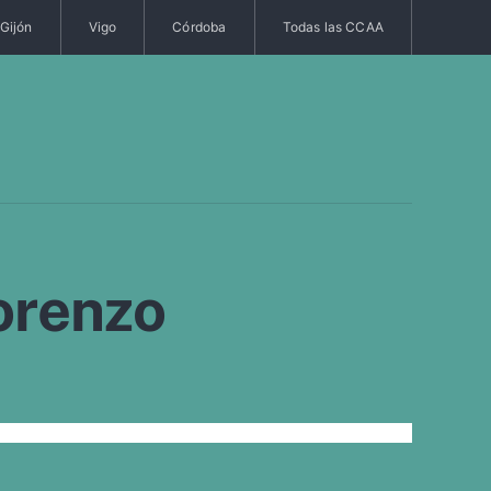
Gijón
Vigo
Córdoba
Todas las CCAA
orenzo