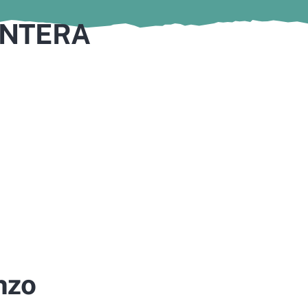
ONTERA
nzo