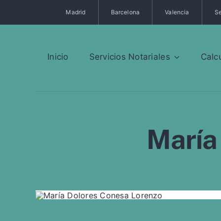
Saltar
Madrid
Barcelona
Valencia
Se
al
contenido
Inicio
Servicios Notariales
Calc
María