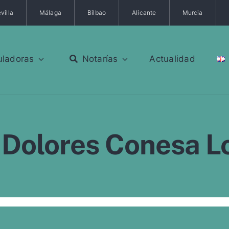
villa
Málaga
Bilbao
Alicante
Murcia
uladoras
Notarías
Actualidad
 Dolores Conesa L