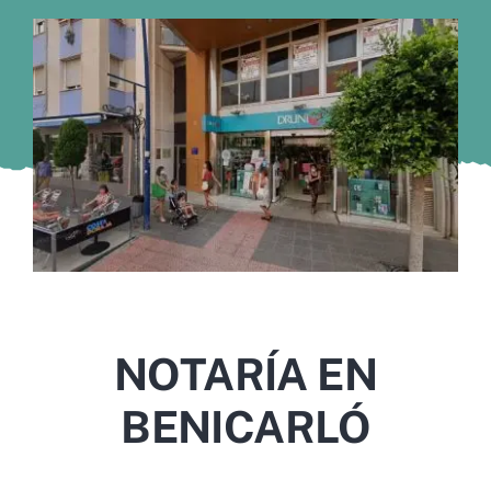
Murcia
Gijón
Vigo
Córdoba
Todas las CCAA
NOTARÍA EN
BENICARLÓ