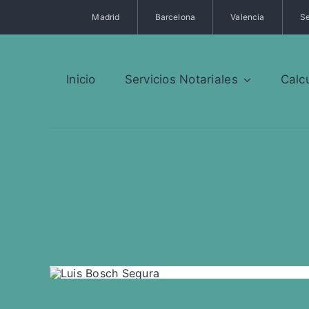
Saltar
Madrid
Barcelona
Valencia
Se
al
contenido
Inicio
Servicios Notariales
Calc