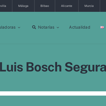
villa
Málaga
Bilbao
Alicante
Murcia
uladoras
Notarías
Actualidad
Luis Bosch Segur