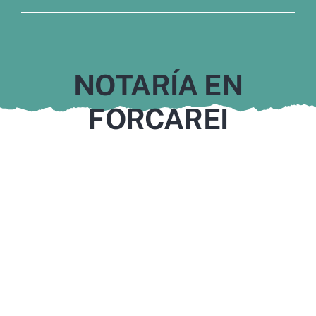
Murcia
Gijón
NOTARÍA EN
Vigo
FORCAREI
Córdoba
Todas las CCAA