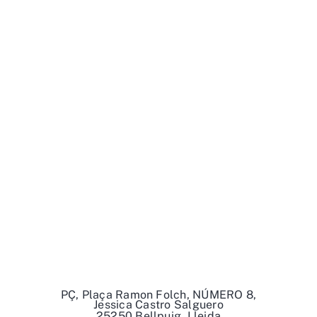
PÇ, Plaça Ramon Folch, NÚMERO 8,
Jessica Castro Salguero
25250 Bellpuig, Lleida