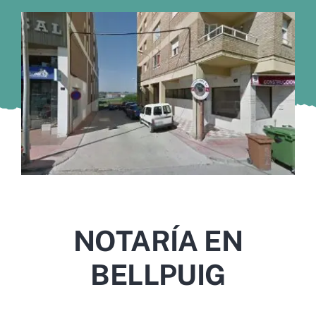
Murcia
Gijón
Vigo
Córdoba
Todas las CCAA
NOTARÍA EN
BELLPUIG