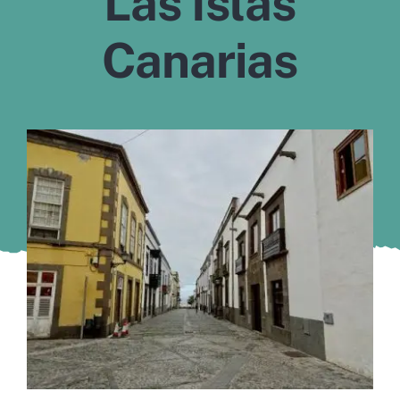
Las Islas
Murcia
Canarias
Gijón
Vigo
Córdoba
Todas las CCAA