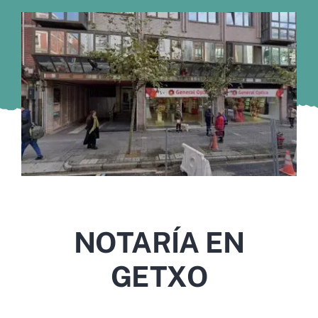
Murcia
Gijón
Vigo
Córdoba
Todas las CCAA
NOTARÍA EN
GETXO