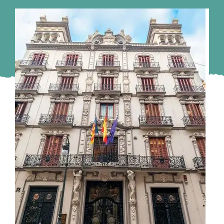
Murcia
Gijón
Vigo
Córdoba
Todas las CCAA