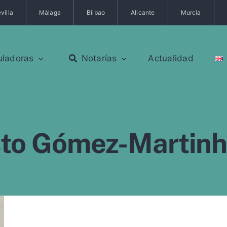
villa
Málaga
Bilbao
Alicante
Murcia
uladoras
Notarías
Actualidad
to Gómez-Martinh