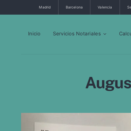
Saltar
Madrid
Barcelona
Valencia
Se
al
contenido
Inicio
Servicios Notariales
Calc
Augus