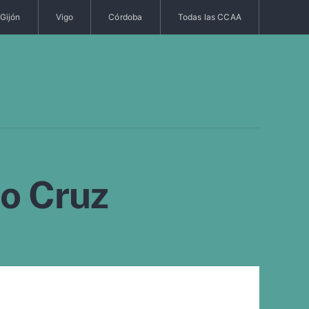
Gijón
Vigo
Córdoba
Todas las CCAA
o Cruz