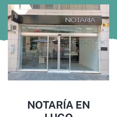
Murcia
Gijón
Vigo
Córdoba
Todas las CCAA
NOTARÍA EN