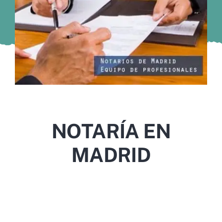
Murcia
Gijón
Vigo
Córdoba
Todas las CCAA
NOTARÍA EN
MADRID